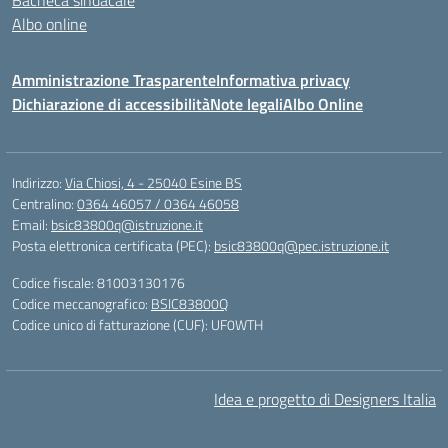
Bacheca sindacale
Albo online
Amministrazione Trasparente
Informativa privacy
Dichiarazione di accessibilità
Note legali
Albo Online
Indirizzo:
Via Chiosi, 4 - 25040 Esine BS
Centralino:
0364 46057 / 0364 46058
Email:
bsic83800q@istruzione.it
Posta elettronica certificata (PEC):
bsic83800q@pec.istruzione.it
Codice fiscale: 81003130176
Codice meccanografico:
BSIC83800Q
Codice unico di fatturazione (CUF): UF0WTH
Idea e progetto di Designers Italia