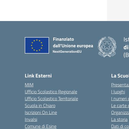
Is
di
(B
— 
Link Esterni
La Scuo
MIM
Presenta
Ufficio Scolastico Regionale
I luoghi
Ufficio Scolastico Territoriale
I numeri 
Scuola in Chiaro
Le carte 
Iscrizioni On Line
Organizz
Invalsi
La storia
Comune di Esine
Dati di c