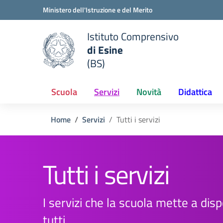
Vai ai contenuti
Vai al menu di navigazione
Vai al footer
Ministero dell'Istruzione e del Merito
Istituto Comprensivo
di Esine
e della scuola
(BS)
— Visita la pagina iniziale del
Scuola
Servizi
Novità
Didattica
Home
Servizi
Tutti i servizi
Tutti i servizi
I servizi che la scuola mette a disp
tutti.