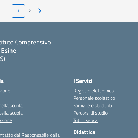
1
2
Pagina successiva
tituto Comprensivo
 Esine
S)
Visita la pagina iniziale della scuola
la
I Servizi
zione
Registro elettronico
Personale scolastico
della scuola
Famiglie e studenti
della scuola
Percorsi di studio
azione
Tutti i servizi
Didattica
ontatto del Responsabile della