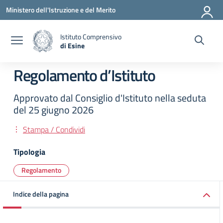
Vai ai contenuti
Vai al menu di navigazione
Vai al footer
Ministero dell'Istruzione e del Merito
Istituto Comprensivo
di Esine
— Visita la pagina iniziale della scuola
Regolamento d’Istituto
Approvato dal Consiglio d'Istituto nella seduta
del 25 giugno 2026
Stampa / Condividi
Tipologia
Regolamento
Indice della pagina