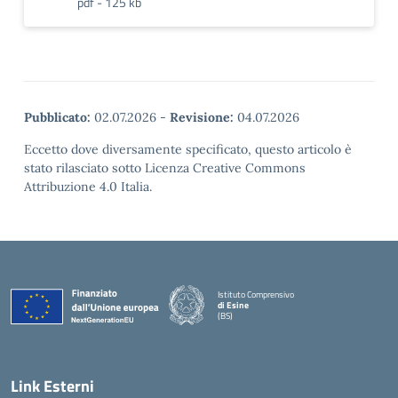
pdf - 125 kb
Pubblicato:
02.07.2026
-
Revisione:
04.07.2026
Eccetto dove diversamente specificato, questo articolo è
stato rilasciato sotto Licenza Creative Commons
Attribuzione 4.0 Italia.
Istituto Comprensivo
di Esine
(BS)
— Visita la pagina iniziale della scuola
Link Esterni