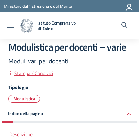
Vai ai contenuti
Vai al menu di navigazione
Vai al footer
Ministero dell'Istruzione e del Merito
Istituto Comprensivo
di Esine
— Visita la pagina iniziale della scuola
Modulistica per docenti – varie
Moduli vari per docenti
Stampa / Condividi
Tipologia
Modulistica
Indice della pagina
Descrizione