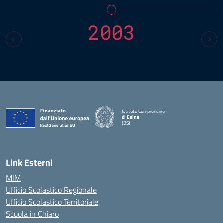
2003
Istituto Comprensivo
di Esine
(BS)
— Visita la pagina iniziale della scuola
Link Esterni
MIM
Ufficio Scolastico Regionale
Ufficio Scolastico Territoriale
Scuola in Chiaro