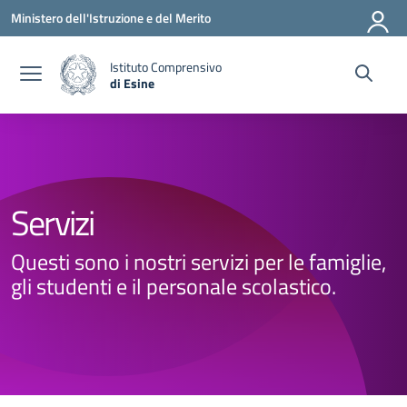
Vai ai contenuti
Vai al menu di navigazione
Vai al footer
Ministero dell'Istruzione e del Merito
Istituto Comprensivo
di Esine
— Visita la pagina iniziale della scuola
Servizi
Questi sono i nostri servizi per le famiglie,
gli studenti e il personale scolastico.