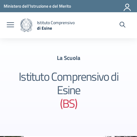
Vai ai contenuti
Vai al menu di navigazione
Vai al footer
Ministero dell'Istruzione e del Merito
Istituto Comprensivo
di Esine
— Visita la pagina iniziale della scuola
La Scuola
Istituto Comprensivo di
Esine
(BS)