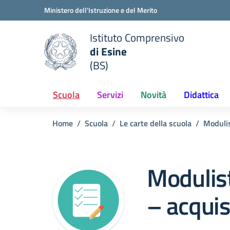
Vai ai contenuti
Vai al menu di navigazione
Vai al footer
Ministero dell'Istruzione e del Merito
Istituto Comprensivo
di Esine
e della scuola
(BS)
— Visita la pagina iniziale del
Scuola
Servizi
Novità
Didattica
Home
Scuola
Le carte della scuola
Modulis
Modulist
– acquis