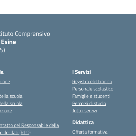
tituto Comprensivo
 Esine
S)
Visita la pagina iniziale della scuola
la
I Servizi
zione
Registro elettronico
Personale scolastico
della scuola
Famiglie e studenti
della scuola
Percorsi di studio
azione
Tutti i servizi
Didattica
ontatto del Responsabile della
Offerta formativa
e dei dati (RPD)