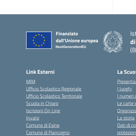
Is
di
(B
— 
Link Esterni
La Scuo
MIM
Presenta
Ufficio Scolastico Regionale
I luoghi
Ufficio Scolastico Territoriale
I numeri 
Scuola in Chiaro
Le carte 
Iscrizioni On Line
Organizz
Invalsi
La storia
Comune di Esine
Dati di c
Comune di Piancogno
protezion