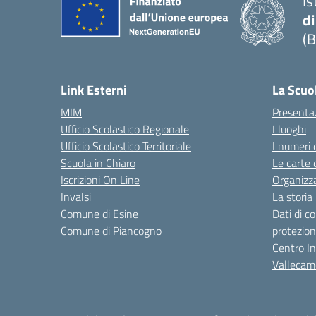
Is
di
(B
— 
Link Esterni
La Scuo
MIM
Presenta
Ufficio Scolastico Regionale
I luoghi
Ufficio Scolastico Territoriale
I numeri 
Scuola in Chiaro
Le carte 
Iscrizioni On Line
Organizz
Invalsi
La storia
Comune di Esine
Dati di c
Comune di Piancogno
protezion
Centro Int
Vallecam