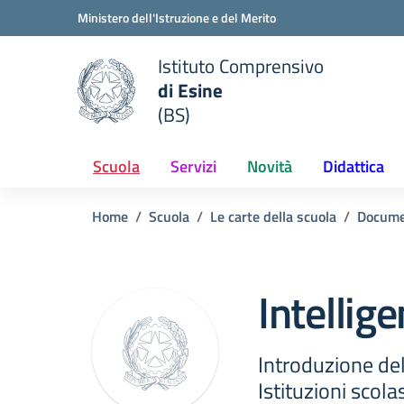
Vai ai contenuti
Vai al menu di navigazione
Vai al footer
Ministero dell'Istruzione e del Merito
Istituto Comprensivo
di Esine
e della scuola
(BS)
— Visita la pagina iniziale del
Scuola
Servizi
Novità
Didattica
Home
Scuola
Le carte della scuola
Docume
Intellige
Introduzione dell
Istituzioni scola