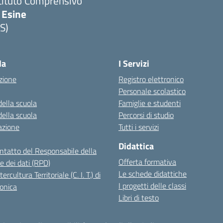
tituto Comprensivo
 Esine
S)
Visita la pagina iniziale della scuola
la
I Servizi
zione
Registro elettronico
Personale scolastico
della scuola
Famiglie e studenti
della scuola
Percorsi di studio
azione
Tutti i servizi
Didattica
ontatto del Responsabile della
Offerta formativa
e dei dati (RPD)
Le schede didattiche
ercultura Territoriale (C. I. T.) di
I progetti delle classi
onica
Libri di testo