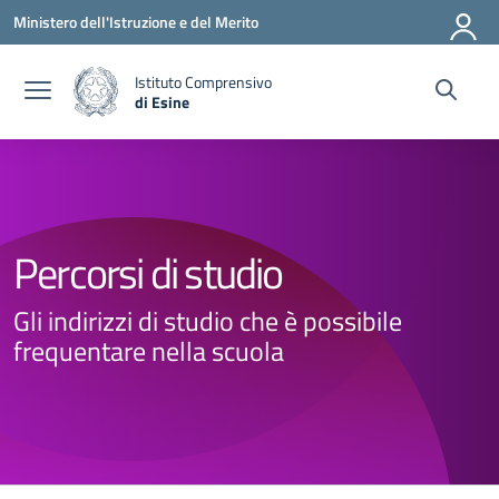
Vai ai contenuti
Vai al menu di navigazione
Vai al footer
Ministero dell'Istruzione e del Merito
Istituto Comprensivo
di Esine
— Visita la pagina iniziale della scuola
Percorsi di studio
Gli indirizzi di studio che è possibile
frequentare nella scuola