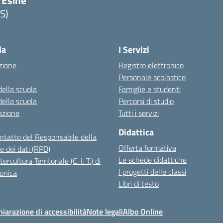
 Esine
S)
Visita la pagina iniziale della scuola
la
I Servizi
zione
Registro elettronico
Personale scolastico
della scuola
Famiglie e studenti
della scuola
Percorsi di studio
azione
Tutti i servizi
Didattica
ontatto del Responsabile della
Offerta formativa
e dei dati (RPD)
Le schede didattiche
ercultura Territoriale (C. I. T.) di
I progetti delle classi
onica
Libri di testo
hiarazione di accessibilità
Note legali
Albo Online