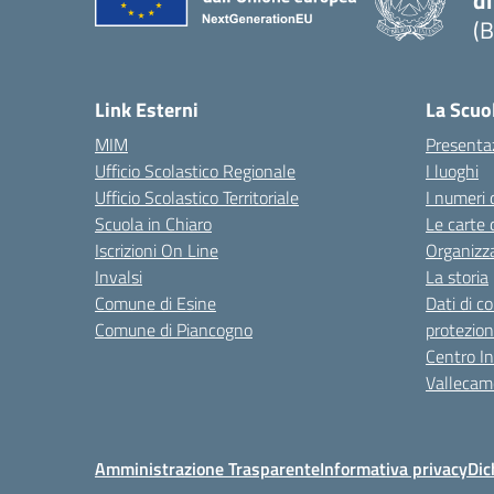
di
(B
— 
Link Esterni
La Scuo
MIM
Presenta
Ufficio Scolastico Regionale
I luoghi
Ufficio Scolastico Territoriale
I numeri 
Scuola in Chiaro
Le carte 
Iscrizioni On Line
Organizz
Invalsi
La storia
Comune di Esine
Dati di c
Comune di Piancogno
protezion
Centro Int
Vallecam
Amministrazione Trasparente
Informativa privacy
Dic