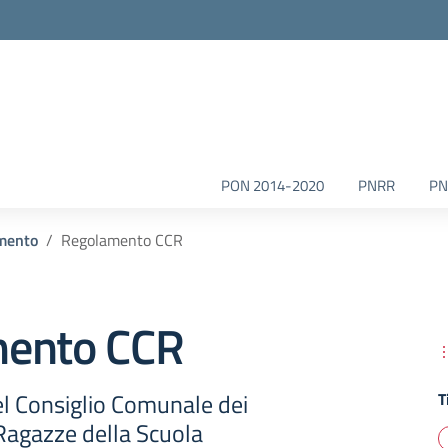
la scuola
PON 2014-2020
PNRR
PN
mento
Regolamento CCR
ento CCR
 Consiglio Comunale dei
T
 Ragazze della Scuola