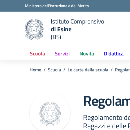
Vai ai contenuti
Vai al menu di navigazione
Vai al footer
Ministero dell'Istruzione e del Merito
Istituto Comprensivo
di Esine
e della scuola
(BS)
— Visita la pagina iniziale del
Scuola
Servizi
Novità
Didattica
Home
Scuola
Le carte della scuola
Regola
Regolam
Regolamento del
Ragazzi e delle