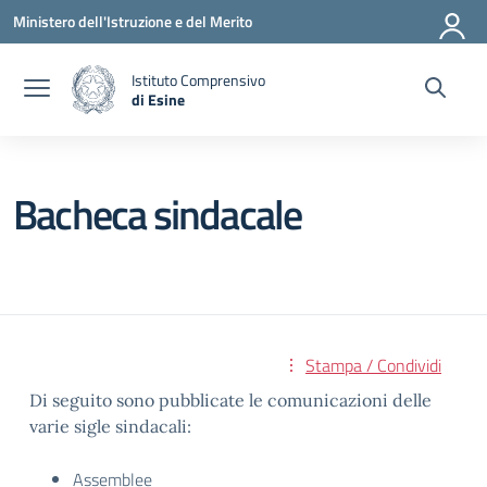
Vai ai contenuti
Vai al menu di navigazione
Vai al footer
Ministero dell'Istruzione e del Merito
Istituto Comprensivo
di Esine
— Visita la pagina iniziale della scuola
Bacheca sindacale
Stampa / Condividi
Di seguito sono pubblicate le comunicazioni delle
varie sigle sindacali:
Assemblee