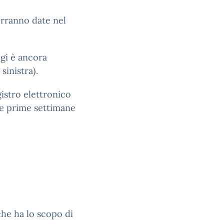
verranno date nel
ogi è ancora
sinistra).
egistro elettronico
le prime settimane
che ha lo scopo di