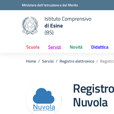
Vai ai contenuti
Vai al menu di navigazione
Vai al footer
Ministero dell'Istruzione e del Merito
Istituto Comprensivo
di Esine
e della scuola
(BS)
— Visita la pagina iniziale del
Scuola
Servizi
Novità
Didattica
Home
Servizi
Registro elettronico
Registr
Registro
Nuvola