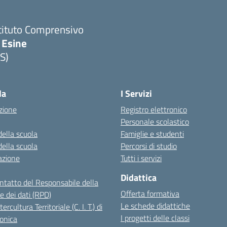
tituto Comprensivo
 Esine
S)
Visita la pagina iniziale della scuola
la
I Servizi
zione
Registro elettronico
Personale scolastico
della scuola
Famiglie e studenti
della scuola
Percorsi di studio
azione
Tutti i servizi
Didattica
ontatto del Responsabile della
Offerta formativa
e dei dati (RPD)
Le schede didattiche
ercultura Territoriale (C. I. T.) di
I progetti delle classi
onica