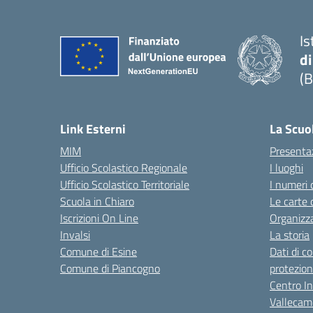
Is
di
(B
— 
Link Esterni
La Scuo
MIM
Presenta
Ufficio Scolastico Regionale
I luoghi
Ufficio Scolastico Territoriale
I numeri 
Scuola in Chiaro
Le carte 
Iscrizioni On Line
Organizz
Invalsi
La storia
Comune di Esine
Dati di c
Comune di Piancogno
protezion
Centro Int
Vallecam