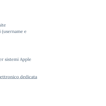
mite
li (username e
er sistemi Apple
lettronico dedicata