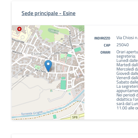
Sede principale - Esine
Via Chiosi n
INDIRIZZO
25040
CAP
Orari apertur
ORARI
segreteria:
Lunedì dalle
Martedì dall
Mercoledì da
Giovedì dall
Venerdì dall
Sabato dall
La segreteri
appuntamen
Nei periodi 
didattica l’o
sarà dal Lun
11.00 alle 