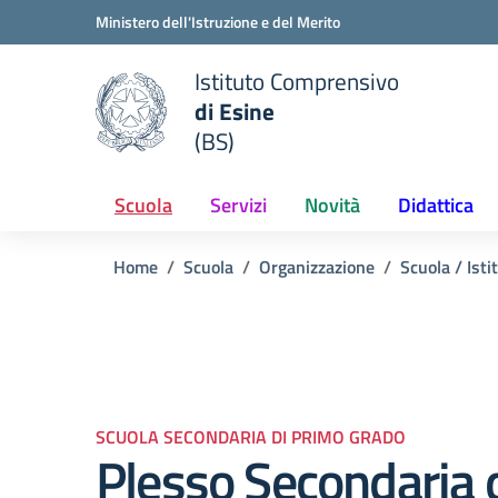
Vai ai contenuti
Vai al menu di navigazione
Vai al footer
Ministero dell'Istruzione e del Merito
Istituto Comprensivo
di Esine
e della scuola
(BS)
— Visita la pagina iniziale del
Scuola
Servizi
Novità
Didattica
Home
Scuola
Organizzazione
Scuola / Isti
SCUOLA SECONDARIA DI PRIMO GRADO
Plesso Secondaria 