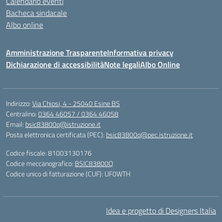
Calendario eventi
Bacheca sindacale
Albo online
Amministrazione Trasparente
Informativa privacy
Dichiarazione di accessibilità
Note legali
Albo Online
Indirizzo:
Via Chiosi, 4 - 25040 Esine BS
Centralino:
0364 46057 / 0364 46058
Email:
bsic83800q@istruzione.it
Posta elettronica certificata (PEC):
bsic83800q@pec.istruzione.it
Codice fiscale: 81003130176
Codice meccanografico:
BSIC83800Q
Codice unico di fatturazione (CUF): UF0WTH
Idea e progetto di Designers Italia