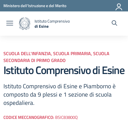
Vai ai contenuti
Vai al menu di navigazione
Vai al footer
Ministero dell'Istruzione e del Merito
Istituto Comprensivo
di Esine
— Visita la pagina iniziale della scuola
SCUOLA DELL'INFANZIA, SCUOLA PRIMARIA, SCUOLA
SECONDARIA DI PRIMO GRADO
Istituto Comprensivo di Esine
Istituto Comprensivo di Esine e Piamborno è
composto da 9 plessi e 1 sezione di scuola
ospedaliera.
CODICE MECCANOGRAFICO:
BSIC83800Q