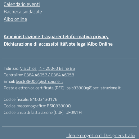
Calendario eventi
Bacheca sindacale
Albo online
Amministrazione Trasparente
Informativa privacy
Dichiarazione di accessibilità
Note legali
Albo Online
Indirizzo:
Via Chiosi, 4 - 25040 Esine BS
Centralino:
0364 46057 / 0364 46058
Email:
bsic83800q@istruzione.it
Posta elettronica certificata (PEC):
bsic83800q@pec.istruzione.it
Codice fiscale: 81003130176
Codice meccanografico:
BSIC83800Q
Codice unico di fatturazione (CUF): UF0WTH
Idea e progetto di Designers Italia