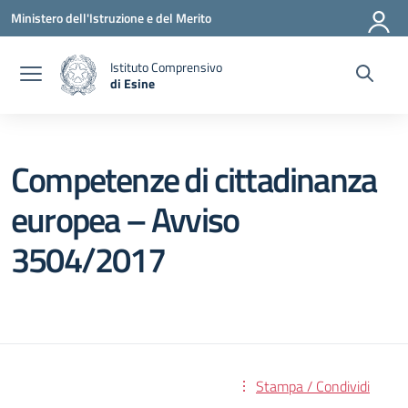
Vai ai contenuti
Vai al menu di navigazione
Vai al footer
Ministero dell'Istruzione e del Merito
Istituto Comprensivo
di Esine
— Visita la pagina iniziale della scuola
Competenze di cittadinanza
europea – Avviso
3504/2017
Stampa / Condividi