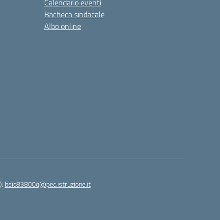
Calendario eventi
Bacheca sindacale
Albo online
):
bsic83800q@pec.istruzione.it