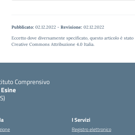
Pubblicato:
02.12.2022
-
Revisione:
02.12.2022
Eccetto dove diversamente specificato, questo articolo è stato 
Creative Commons Attribuzione 4.0 Italia.
tituto Comprensivo
 Esine
S)
Visita la pagina iniziale della scuola
la
I Servizi
zione
Registro elettronico