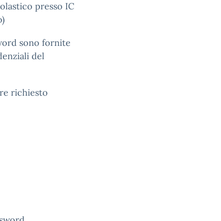
colastico presso IC
o)
ord sono fornite
denziali del
re richiesto
ssword.