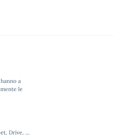
i hanno a
tamente le
t, Drive, …