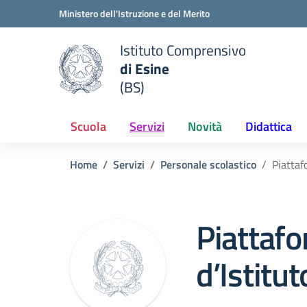
Vai ai contenuti
Vai al menu di navigazione
Vai al footer
Ministero dell'Istruzione e del Merito
Istituto Comprensivo
di Esine
e della scuola
(BS)
— Visita la pagina iniziale del
Scuola
Servizi
Novità
Didattica
Home
Servizi
Personale scolastico
Piattafo
Piattafo
d’Istitut