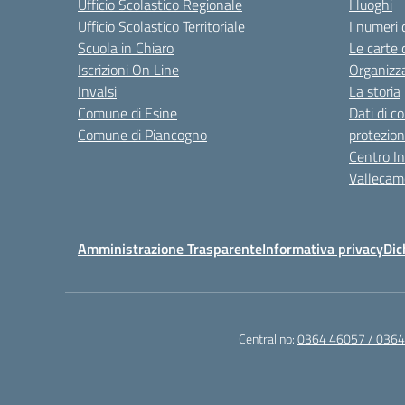
Ufficio Scolastico Regionale
I luoghi
Ufficio Scolastico Territoriale
I numeri 
Scuola in Chiaro
Le carte 
Iscrizioni On Line
Organizz
Invalsi
La storia
Comune di Esine
Dati di c
Comune di Piancogno
protezion
Centro Int
Vallecam
Amministrazione Trasparente
Informativa privacy
Dic
Centralino:
0364 46057 / 036