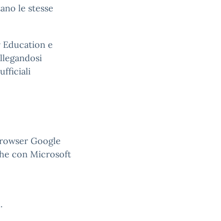
ano le stesse
r Education e
llegandosi
fficiali
 browser Google
che con Microsoft
.