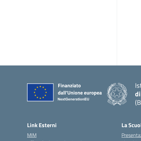
Is
di
(B
— 
Link Esterni
La Scuo
MIM
Presenta