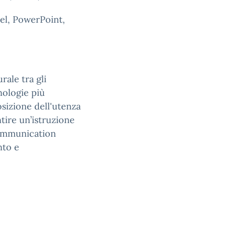
el, PowerPoint,
ale tra gli
cnologie più
osizione dell'utenza
ntire un’istruzione
 Communication
nto e