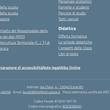
Personale scolastico
della scuola
Famiglie e studenti
della scuola
Percorsi di studio
azione
Tutti i servizi
Didattica
ontatto del Responsabile della
Offerta formativa
e dei dati (RPD)
Le schede didattiche
ercultura Territoriale (C. I. T.) di
I progetti delle classi
onica
Libri di testo
hiarazione di accessibilità
Note legali
Albo Online
Indirizzo:
Via Chiosi, 4 - 25040 Esine BS
4 46058
Email:
bsic83800q@istruzione.it
Posta elettronica certificata (PEC
Codice fiscale: 81003130176
Codice meccanografico:
BSIC83800Q