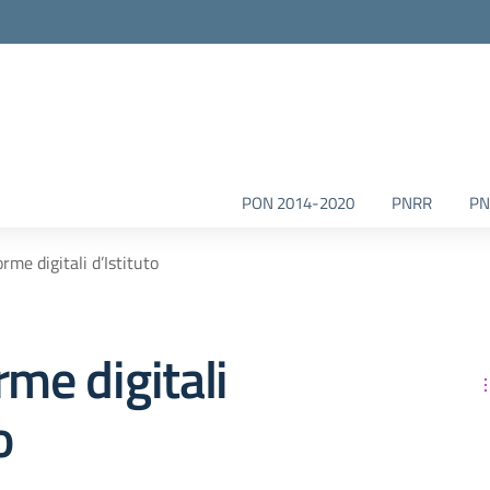
la scuola
PON 2014-2020
PNRR
PN
rme digitali d’Istituto
rme digitali
o