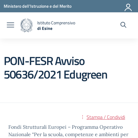
Vai ai contenuti
Vai al menu di navigazione
Vai al footer
Ministero dell'Istruzione e del Merito
Istituto Comprensivo
di Esine
— Visita la pagina iniziale della scuola
PON-FESR Avviso
50636/2021 Edugreen
Stampa / Condividi
Fondi Strutturali Europei – Programma Operativo
Nazionale “Per la scuola, competenze e ambienti per