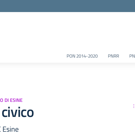
la scuola
PON 2014-2020
PNRR
PN
O DI ESINE
civico
C Esine