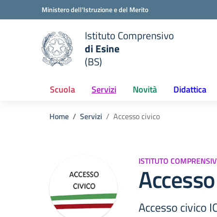
Vai ai contenuti
Vai al menu di navigazione
Vai al footer
Ministero dell'Istruzione e del Merito
Istituto Comprensivo
di Esine
e della scuola
(BS)
— Visita la pagina iniziale del
Scuola
Servizi
Novità
Didattica
Home
Servizi
Accesso civico
ISTITUTO COMPRENSIV
Accesso 
Accesso civico I