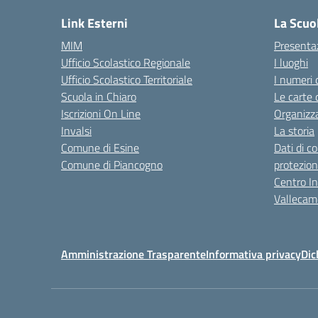
Link Esterni
La Scuo
MIM
Presenta
Ufficio Scolastico Regionale
I luoghi
Ufficio Scolastico Territoriale
I numeri 
Scuola in Chiaro
Le carte 
Iscrizioni On Line
Organizz
Invalsi
La storia
Comune di Esine
Dati di c
Comune di Piancogno
protezion
Centro Int
Vallecam
Amministrazione Trasparente
Informativa privacy
Dic