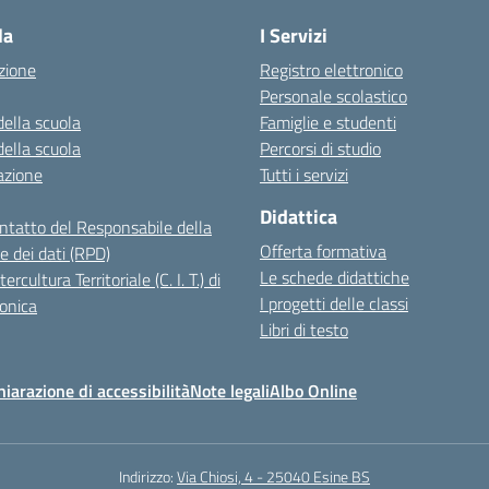
la
I Servizi
zione
Registro elettronico
Personale scolastico
della scuola
Famiglie e studenti
della scuola
Percorsi di studio
azione
Tutti i servizi
Didattica
ontatto del Responsabile della
Offerta formativa
e dei dati (RPD)
Le schede didattiche
ercultura Territoriale (C. I. T.) di
I progetti delle classi
onica
Libri di testo
hiarazione di accessibilità
Note legali
Albo Online
Indirizzo:
Via Chiosi, 4 - 25040 Esine BS