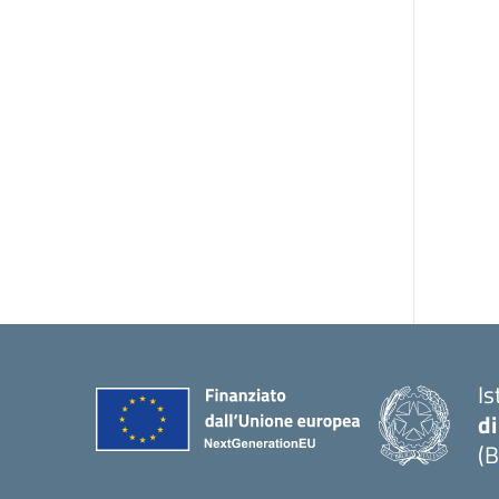
Is
di
(B
— 