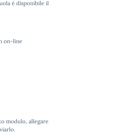
ola è disponibile il
m on-line
sito modulo, allegare
iarlo.