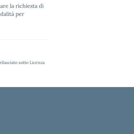
re la richiesta di
odalità per
rilasciato sotto Licenza