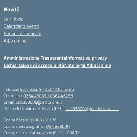
Novità
Le notizie
Calendario eventi
Bacheca sindacale
Albo online
Amministrazione Trasparente
Informativa privacy
Dichiarazione di accessibilità
Note legali
Albo Online
Indirizzo:
Via Chiosi, 4 - 25040 Esine BS
Centralino:
0364 46057 / 0364 46058
Email:
bsic83800q@istruzione.it
Posta elettronica certificata (PEC):
bsic83800q@pec.istruzione.it
Codice fiscale: 81003130176
Codice meccanografico:
BSIC83800Q
Codice unico di fatturazione (CUF): UF0WTH