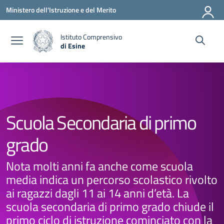
Vai ai contenuti
Vai al menu di navigazione
Vai al footer
Ministero dell'Istruzione e del Merito
Istituto Comprensivo
di Esine
— Visita la pagina iniziale della scuola
Scuola Secondaria di primo
grado
Nota molti anni fa anche come scuola
media indica un percorso scolastico rivolto
ai ragazzi dagli 11 ai 14 anni d’età. La
scuola secondaria di primo grado chiude il
primo ciclo di istruzione cominciato con la