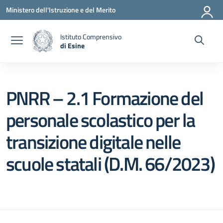
Vai ai contenuti
Vai al menu di navigazione
Vai al footer
Ministero dell'Istruzione e del Merito
Istituto Comprensivo
di Esine
— Visita la pagina iniziale della scuola
PNRR – 2.1 Formazione del
personale scolastico per la
transizione digitale nelle
scuole statali (D.M. 66/2023)