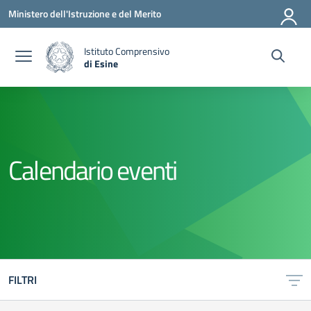
Vai ai contenuti
Vai al menu di navigazione
Vai al footer
Ministero dell'Istruzione e del Merito
Istituto Comprensivo
di Esine
— Visita la pagina iniziale della scuola
Calendario eventi
FILTRI