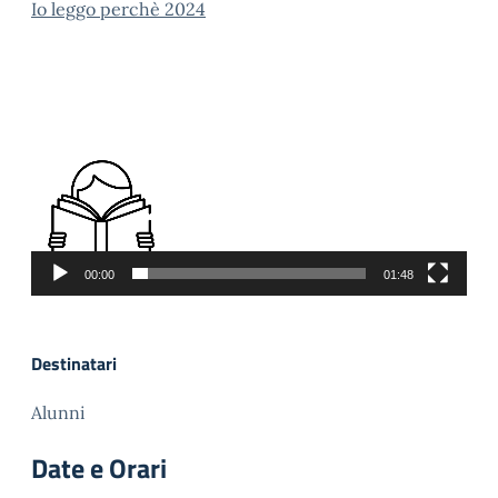
Io leggo perchè 2024
Video
Player
00:00
01:48
Destinatari
Alunni
Date e Orari