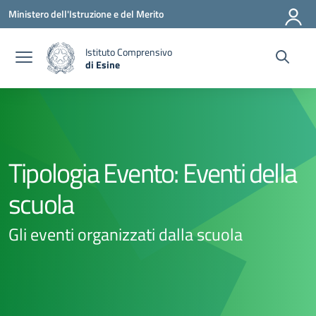
Vai ai contenuti
Vai al menu di navigazione
Vai al footer
Ministero dell'Istruzione e del Merito
Istituto Comprensivo
di Esine
— Visita la pagina iniziale della scuola
Tipologia Evento:
Eventi della
scuola
Gli eventi organizzati dalla scuola