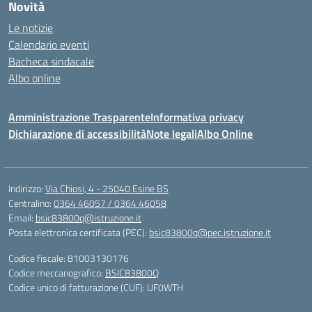
Novità
Le notizie
Calendario eventi
Bacheca sindacale
Albo online
Amministrazione Trasparente
Informativa privacy
Dichiarazione di accessibilità
Note legali
Albo Online
Indirizzo:
Via Chiosi, 4 - 25040 Esine BS
Centralino:
0364 46057 / 0364 46058
Email:
bsic83800q@istruzione.it
Posta elettronica certificata (PEC):
bsic83800q@pec.istruzione.it
Codice fiscale: 81003130176
Codice meccanografico:
BSIC83800Q
Codice unico di fatturazione (CUF): UF0WTH