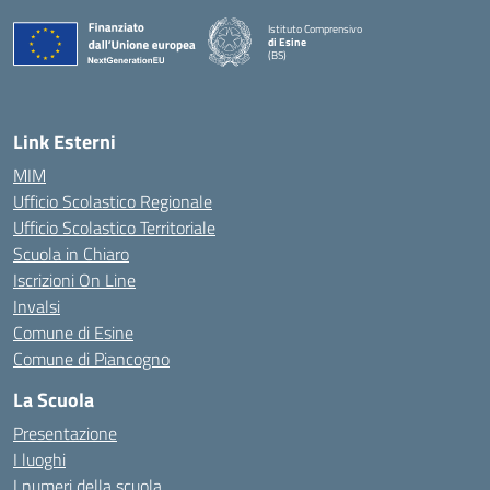
Istituto Comprensivo
di Esine
(BS)
— Visita la pagina iniziale della scuola
Link Esterni
MIM
Ufficio Scolastico Regionale
Ufficio Scolastico Territoriale
Scuola in Chiaro
Iscrizioni On Line
Invalsi
Comune di Esine
Comune di Piancogno
La Scuola
Presentazione
I luoghi
I numeri della scuola