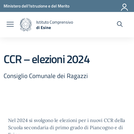
Vai ai contenuti
Vai al menu di navigazione
Vai al footer
Ministero dell'Istruzione e del Merito
Istituto Comprensivo
di Esine
— Visita la pagina iniziale della scuola
CCR – elezioni 2024
Consiglio Comunale dei Ragazzi
Nel 2024 si svolgono le elezioni per i nuovi CCR della
Scuola secondaria di primo grado di Piancogno e di