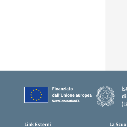
Is
di
(B
— 
Link Esterni
La Scuo