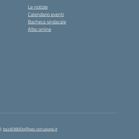
Le notizie
Calendario eventi
Bacheca sindacale
Albo online
):
bsic83800q@pec.istruzione.it