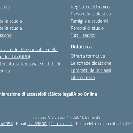
zione
Registro elettronico
Personale scolastico
della scuola
Famiglie e studenti
della scuola
Percorsi di studio
azione
Tutti i servizi
Didattica
ontatto del Responsabile della
Offerta formativa
e dei dati (RPD)
Le schede didattiche
ercultura Territoriale (C. I. T.) di
I progetti delle classi
onica
Libri di testo
hiarazione di accessibilità
Note legali
Albo Online
Indirizzo:
Via Chiosi, 4 - 25040 Esine BS
4 46058
Email:
bsic83800q@istruzione.it
Posta elettronica certificata (PEC