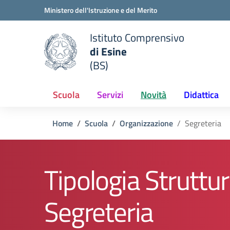
Vai ai contenuti
Vai al menu di navigazione
Vai al footer
Ministero dell'Istruzione e del Merito
Istituto Comprensivo
di Esine
e della scuola
(BS)
— Visita la pagina iniziale del
Scuola
Servizi
Novità
Didattica
Home
Scuola
Organizzazione
Segreteria
Tipologia Struttur
Segreteria