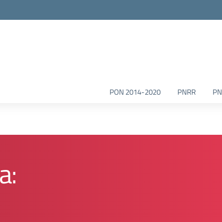
la scuola
PON 2014-2020
PNRR
PN
a: