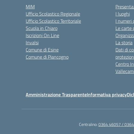
MIM
Presenta
Ufficio Scolastico Regionale
I luoghi
Ufficio Scolastico Territoriale
I numeri 
Scuola in Chiaro
Le carte 
Iscrizioni On Line
Organizz
Invalsi
La storia
Comune di Esine
Dati di c
Comune di Piancogno
protezion
Centro Int
Vallecam
Amministrazione Trasparente
Informativa privacy
Dic
Centralino:
0364 46057 / 036