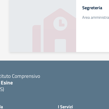
Segreteria
Area amministrat
tituto Comprensivo
 Esine
S)
Visita la pagina iniziale della scuola
la
I Servizi