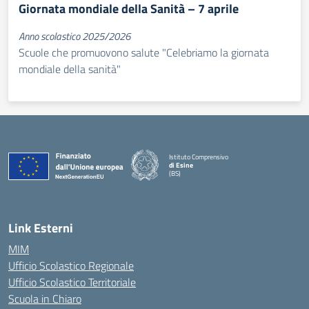
Giornata mondiale della Sanità – 7 aprile
Anno scolastico 2025/2026
Scuole che promuovono salute "Celebriamo la giornata
mondiale della sanità"
Istituto Comprensivo
di Esine
(BS)
— Visita la pagina iniziale della scuola
Link Esterni
MIM
Ufficio Scolastico Regionale
Ufficio Scolastico Territoriale
Scuola in Chiaro