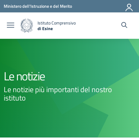
Vai ai contenuti
Vai al menu di navigazione
Vai al footer
Ministero dell'Istruzione e del Merito
Istituto Comprensivo
di Esine
— Visita la pagina iniziale della scuola
Le notizie
Le notizie più importanti del nostro
istituto