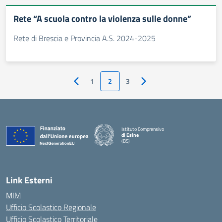
Rete “A scuola contro la violenza sulle donne”
Rete di Brescia e Provincia A.S. 2024-2025
1
2
3
Pagina precedente
Pagina successiva
Istituto Comprensivo
di Esine
(BS)
— Visita la pagina iniziale della scuola
Link Esterni
MIM
Ufficio Scolastico Regionale
Ufficio Scolastico Territoriale