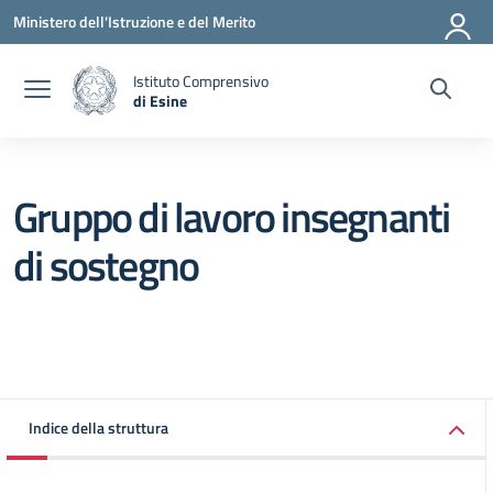
Vai ai contenuti
Vai al menu di navigazione
Vai al footer
Ministero dell'Istruzione e del Merito
Istituto Comprensivo
di Esine
— Visita la pagina iniziale della scuola
Gruppo di lavoro insegnanti
di sostegno
Indice della struttura