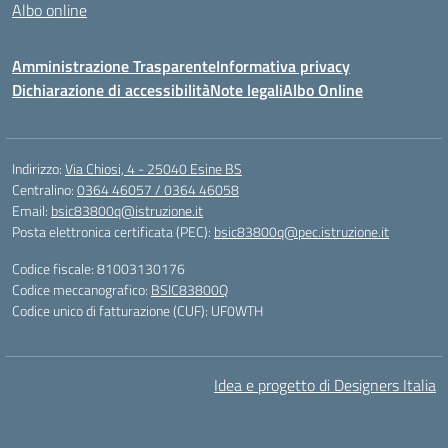
Albo online
Amministrazione Trasparente
Informativa privacy
Dichiarazione di accessibilità
Note legali
Albo Online
Indirizzo:
Via Chiosi, 4 - 25040 Esine BS
Centralino:
0364 46057 / 0364 46058
Email:
bsic83800q@istruzione.it
Posta elettronica certificata (PEC):
bsic83800q@pec.istruzione.it
Codice fiscale: 81003130176
Codice meccanografico:
BSIC83800Q
Codice unico di fatturazione (CUF): UF0WTH
Idea e progetto di Designers Italia