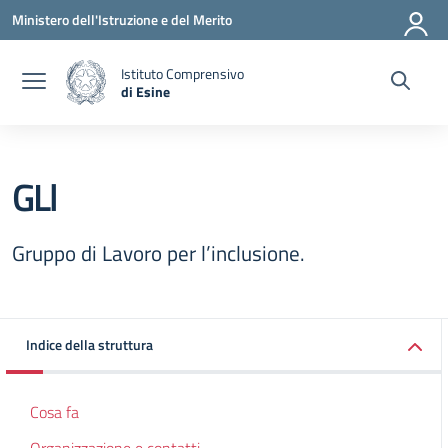
Vai ai contenuti
Vai al menu di navigazione
Vai al footer
Ministero dell'Istruzione e del Merito
Istituto Comprensivo
di Esine
— Visita la pagina iniziale della scuola
GLl
Gruppo di Lavoro per l’inclusione.
Indice della struttura
Cosa fa