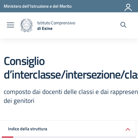
Vai ai contenuti
Vai al menu di navigazione
Vai al footer
Ministero dell'Istruzione e del Merito
Istituto Comprensivo
di Esine
— Visita la pagina iniziale della scuola
Consiglio
d’interclasse/intersezione/cl
composto dai docenti delle classi e dai rappresen
dei genitori
Indice della struttura