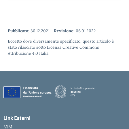
Pubblicato:
30.12.2021
-
Revisione:
06.01.2022
Eccetto dove diversamente specificato, questo articolo è
stato rilasciato sotto Licenza Creative Commons
Attribuzione 4.0 Italia.
Istituto Comprensivo
di Esine
(BS)
— Visita la pagina iniziale della scuola
Link Esterni
MIM