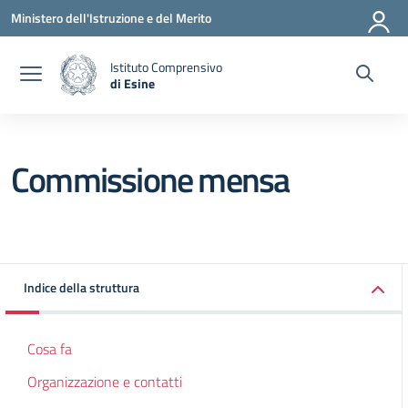
Vai ai contenuti
Vai al menu di navigazione
Vai al footer
Ministero dell'Istruzione e del Merito
Istituto Comprensivo
di Esine
— Visita la pagina iniziale della scuola
Commissione mensa
Indice della struttura
Cosa fa
Organizzazione e contatti