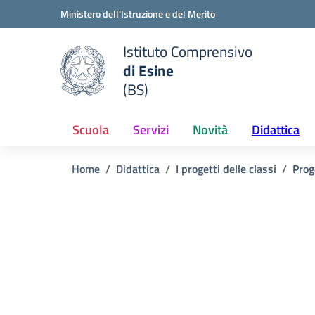
Vai ai contenuti
Vai al menu di navigazione
Vai al footer
Ministero dell'Istruzione e del Merito
Istituto Comprensivo
di Esine
e della scuola
(BS)
— Visita la pagina iniziale del
Scuola
Servizi
Novità
Didattica
Home
Didattica
I progetti delle classi
Prog