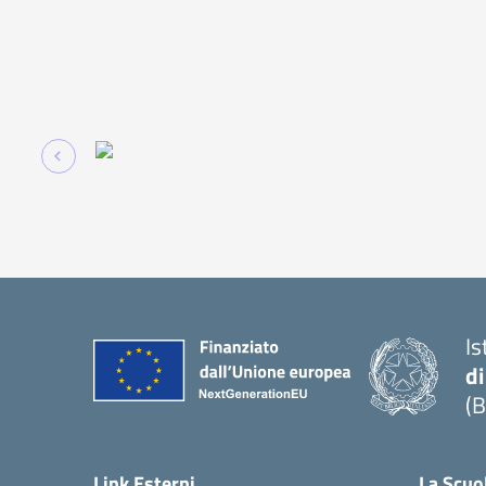
Is
di
(B
— 
Link Esterni
La Scuo