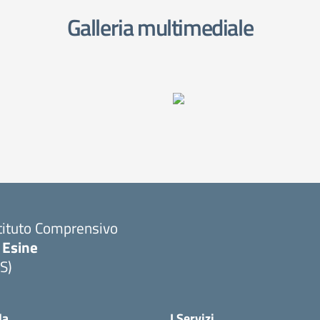
Galleria multimediale
tituto Comprensivo
 Esine
S)
Visita la pagina iniziale della scuola
la
I Servizi