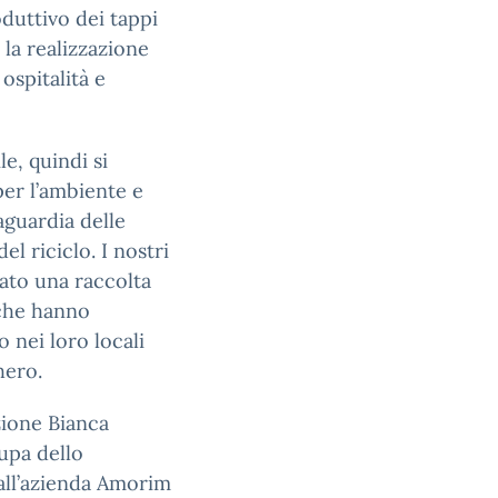
duttivo dei tappi
 la realizzazione
 ospitalità e
le, quindi si
per l’ambiente e
vaguardia delle
el riciclo. I nostri
ato una raccolta
 che hanno
 nei loro locali
hero.
zione Bianca
upa dello
 all’azienda Amorim