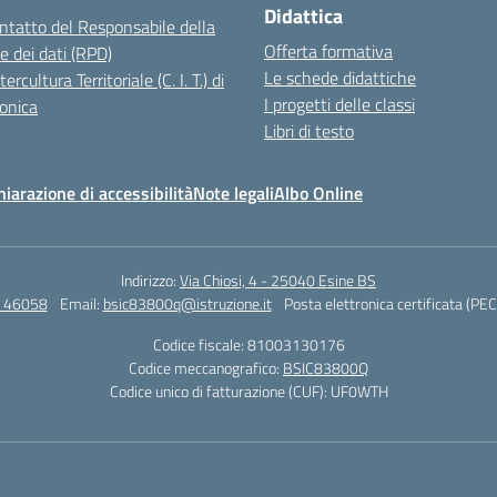
Didattica
ontatto del Responsabile della
Offerta formativa
e dei dati (RPD)
Le schede didattiche
ercultura Territoriale (C. I. T.) di
I progetti delle classi
onica
Libri di testo
hiarazione di accessibilità
Note legali
Albo Online
Indirizzo:
Via Chiosi, 4 - 25040 Esine BS
4 46058
Email:
bsic83800q@istruzione.it
Posta elettronica certificata (PEC
Codice fiscale: 81003130176
Codice meccanografico:
BSIC83800Q
Codice unico di fatturazione (CUF): UF0WTH