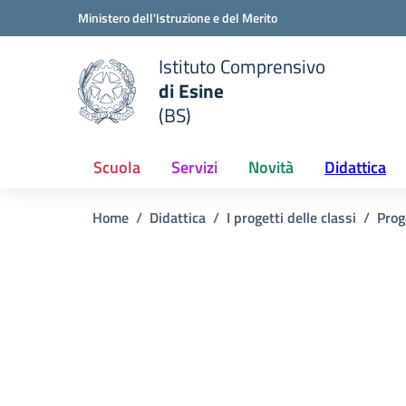
Vai ai contenuti
Vai al menu di navigazione
Vai al footer
Ministero dell'Istruzione e del Merito
Istituto Comprensivo
di Esine
e della scuola
(BS)
— Visita la pagina iniziale del
Scuola
Servizi
Novità
Didattica
Home
Didattica
I progetti delle classi
Prog