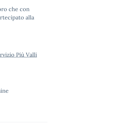
oro
che con
rtecipato alla
ervizio Più Valli
sine