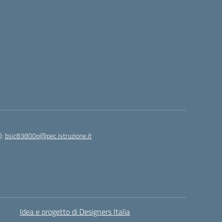
):
bsic83800q@pec.istruzione.it
Idea e progetto di Designers Italia