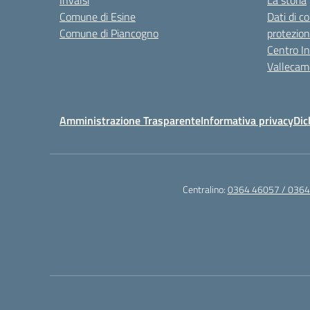
Invalsi
La storia
Comune di Esine
Dati di c
Comune di Piancogno
protezion
Centro Int
Vallecam
Amministrazione Trasparente
Informativa privacy
Dic
Centralino:
0364 46057 / 036