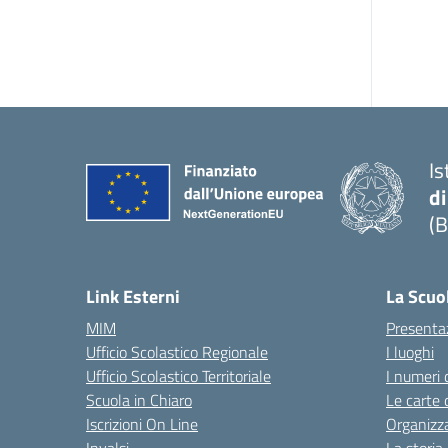
Is
di
(B
— 
Link Esterni
La Scuo
MIM
Presenta
Ufficio Scolastico Regionale
I luoghi
Ufficio Scolastico Territoriale
I numeri 
Scuola in Chiaro
Le carte 
Iscrizioni On Line
Organizz