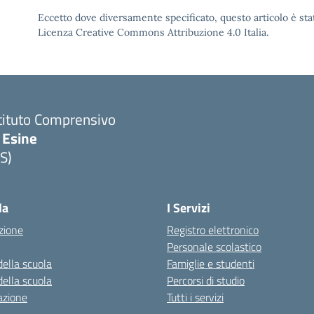
Eccetto dove diversamente specificato, questo articolo è stat
Licenza Creative Commons Attribuzione 4.0 Italia.
tituto Comprensivo
 Esine
S)
Visita la pagina iniziale della scuola
la
I Servizi
zione
Registro elettronico
Personale scolastico
della scuola
Famiglie e studenti
della scuola
Percorsi di studio
azione
Tutti i servizi