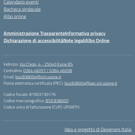
Calendario eventi
Bacheca sindacale
Albo online
Amministrazione Trasparente
Informativa privacy
Dichiarazione di accessibilità
Note legali
Albo Online
Indirizzo:
Via Chiosi, 4 - 25040 Esine BS
Centralino:
0364 46057 / 0364 46058
Email:
bsic83800q@istruzione.it
Posta elettronica certificata (PEC):
bsic83800q@pec.istruzione.it
Codice fiscale: 81003130176
Codice meccanografico:
BSIC83800Q
Codice unico di fatturazione (CUF): UF0WTH
Idea e progetto di Designers Italia