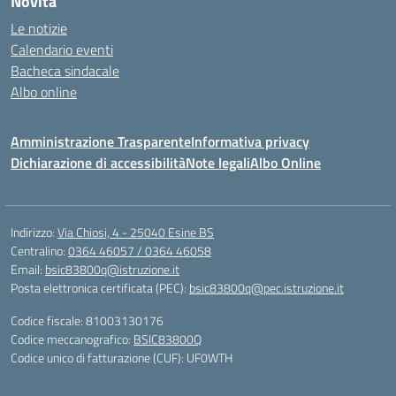
Novità
Le notizie
Calendario eventi
Bacheca sindacale
Albo online
Amministrazione Trasparente
Informativa privacy
Dichiarazione di accessibilità
Note legali
Albo Online
Indirizzo:
Via Chiosi, 4 - 25040 Esine BS
Centralino:
0364 46057 / 0364 46058
Email:
bsic83800q@istruzione.it
Posta elettronica certificata (PEC):
bsic83800q@pec.istruzione.it
Codice fiscale: 81003130176
Codice meccanografico:
BSIC83800Q
Codice unico di fatturazione (CUF): UF0WTH