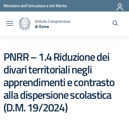
Vai ai contenuti
Vai al menu di navigazione
Vai al footer
Ministero dell'Istruzione e del Merito
Istituto Comprensivo
di Esine
— Visita la pagina iniziale della scuola
PNRR – 1.4 Riduzione dei
divari territoriali negli
apprendimenti e contrasto
alla dispersione scolastica
(D.M. 19/2024)