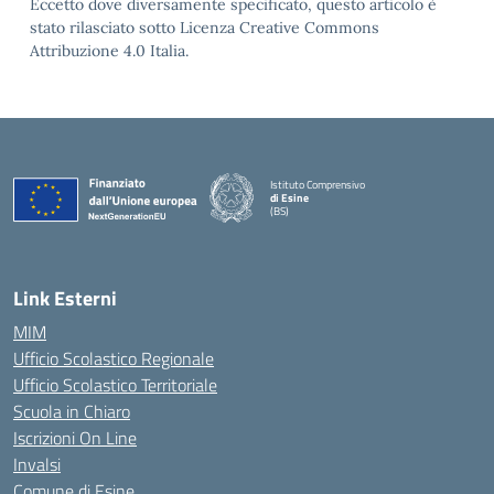
Eccetto dove diversamente specificato, questo articolo è
stato rilasciato sotto Licenza Creative Commons
Attribuzione 4.0 Italia.
Istituto Comprensivo
di Esine
(BS)
— Visita la pagina iniziale della scuola
Link Esterni
MIM
Ufficio Scolastico Regionale
Ufficio Scolastico Territoriale
Scuola in Chiaro
Iscrizioni On Line
Invalsi
Comune di Esine