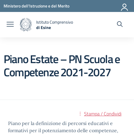
Vai ai contenuti
Vai al menu di navigazione
Vai al footer
Ministero dell'Istruzione e del Merito
Istituto Comprensivo
di Esine
— Visita la pagina iniziale della scuola
Piano Estate – PN Scuola e
Competenze 2021-2027
Stampa / Condividi
Piano per la definizione di percorsi educativi e
formativi per il potenziamento delle competenze,