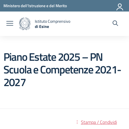
Vai ai contenuti
Vai al menu di navigazione
Vai al footer
Ministero dell'Istruzione e del Merito
Istituto Comprensivo
di Esine
— Visita la pagina iniziale della scuola
Piano Estate 2025 – PN
Scuola e Competenze 2021-
2027
Stampa / Condividi