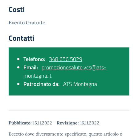
Costi
Evento Gratuito
Contatti
Telefono:
348 656 5029
Email:
promozionesalute.vcs@ats-
montagna.it
Patrocinato da:
ATS Montagna
Pubblicato:
16.11.2022
-
Revisione:
16.11.2022
Eccetto dove diversamente specificato, questo articolo è