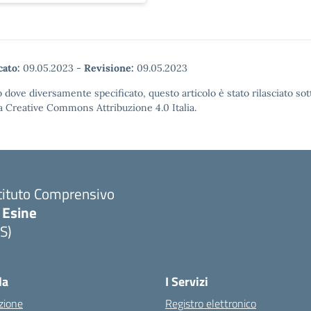
cato:
09.05.2023
-
Revisione:
09.05.2023
 dove diversamente specificato, questo articolo è stato rilasciato sot
a Creative Commons Attribuzione 4.0 Italia.
tituto Comprensivo
 Esine
S)
Visita la pagina iniziale della scuola
la
I Servizi
zione
Registro elettronico