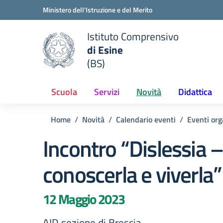
Vai ai contenuti
Vai al menu di navigazione
Vai al footer
Ministero dell'Istruzione e del Merito
Istituto Comprensivo
di Esine
e della scuola
(BS)
— Visita la pagina iniziale del
Scuola
Servizi
Novità
Didattica
Home
Novità
Calendario eventi
Eventi orga
Incontro “Dislessia 
conoscerla e viverla”
12 Maggio 2023
AID sezione di Brescia