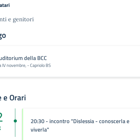
atari
ti e genitori
go
uditorium della BCC
a IV novembre, - Capriolo BS
 e Orari
2
20:30 - incontro "Dislessia - conoscerla e
g
viverla"