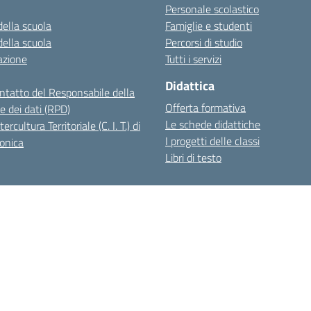
Personale scolastico
della scuola
Famiglie e studenti
della scuola
Percorsi di studio
azione
Tutti i servizi
Didattica
ontatto del Responsabile della
Offerta formativa
e dei dati (RPD)
Le schede didattiche
ercultura Territoriale (C. I. T.) di
I progetti delle classi
onica
Libri di testo
hiarazione di accessibilità
Note legali
Albo Online
Indirizzo:
Via Chiosi, 4 - 25040 Esine BS
4 46058
Email:
bsic83800q@istruzione.it
Posta elettronica certificata (PEC
Codice fiscale: 81003130176
Codice meccanografico:
BSIC83800Q