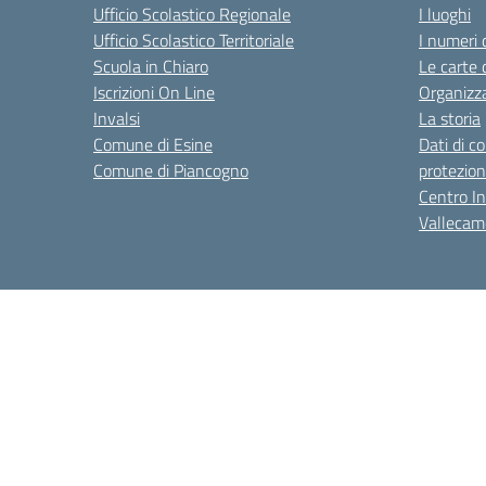
Ufficio Scolastico Regionale
I luoghi
Ufficio Scolastico Territoriale
I numeri 
Scuola in Chiaro
Le carte 
Iscrizioni On Line
Organizz
Invalsi
La storia
Comune di Esine
Dati di c
Comune di Piancogno
protezion
Centro Int
Vallecam
Amministrazione Trasparente
Informativa privacy
Dic
Centralino:
0364 46057 / 036