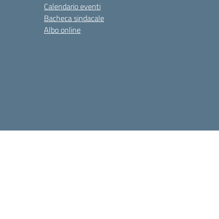
Calendario eventi
Bacheca sindacale
Albo online
):
bsic83800q@pec.istruzione.it