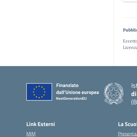
Pubbli
Eccetto
Licenz
Is
di
(B
— 
Link Esterni
La Scuo
MIM
Presenta