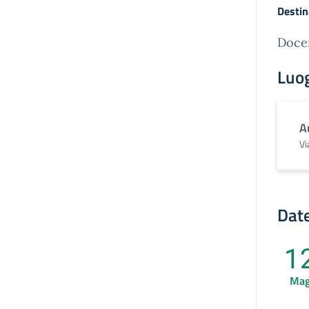
Destin
Docen
Luo
A
Vi
Date
1
Ma