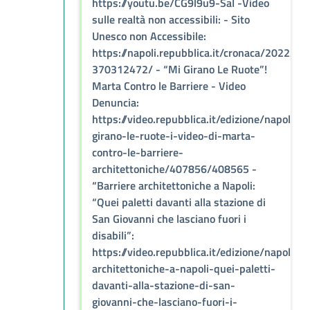
https://youtu.be/CG9l9u9-SaI -Video
sulle realtà non accessibili: - Sito
Unesco non Accessibile:
https://napoli.repubblica.it/cronaca/2022/
370312472/ - “Mi Girano Le Ruote”!
Marta Contro le Barriere - Video
Denuncia:
https://video.repubblica.it/edizione/napoli/m
girano-le-ruote-i-video-di-marta-
contro-le-barriere-
architettoniche/407856/408565 -
“Barriere architettoniche a Napoli:
“Quei paletti davanti alla stazione di
San Giovanni che lasciano fuori i
disabili”:
https://video.repubblica.it/edizione/napoli/ba
architettoniche-a-napoli-quei-paletti-
davanti-alla-stazione-di-san-
giovanni-che-lasciano-fuori-i-