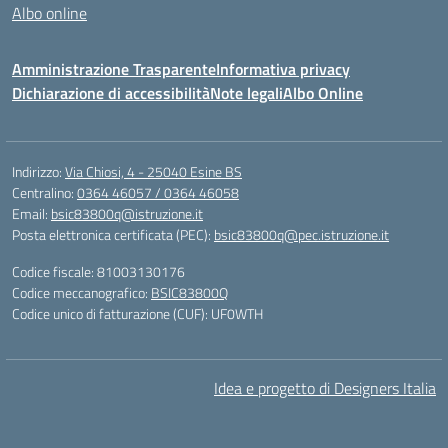
Albo online
Amministrazione Trasparente
Informativa privacy
Dichiarazione di accessibilità
Note legali
Albo Online
Indirizzo:
Via Chiosi, 4 - 25040 Esine BS
Centralino:
0364 46057 / 0364 46058
Email:
bsic83800q@istruzione.it
Posta elettronica certificata (PEC):
bsic83800q@pec.istruzione.it
Codice fiscale: 81003130176
Codice meccanografico:
BSIC83800Q
Codice unico di fatturazione (CUF): UF0WTH
Idea e progetto di Designers Italia