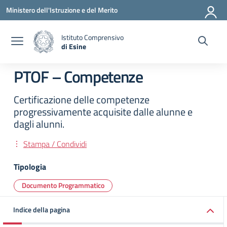
Vai ai contenuti
Vai al menu di navigazione
Vai al footer
Ministero dell'Istruzione e del Merito
Istituto Comprensivo
di Esine
— Visita la pagina iniziale della scuola
PTOF – Competenze
Certificazione delle competenze
progressivamente acquisite dalle alunne e
dagli alunni.
Stampa / Condividi
Tipologia
Documento Programmatico
Indice della pagina