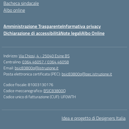
Bacheca sindacale
Albo online
Amministrazione Trasparente
Informativa privacy
Dichiarazione di accessibilità
Note legali
Albo Online
Indirizzo:
Via Chiosi, 4 - 25040 Esine BS
Centralino:
0364 46057 / 0364 46058
Email:
bsic83800q@istruzione.it
Posta elettronica certificata (PEC):
bsic83800q@pec.istruzione.it
Codice fiscale: 81003130176
Codice meccanografico:
BSIC83800Q
Codice unico di fatturazione (CUF): UF0WTH
Idea e progetto di Designers Italia