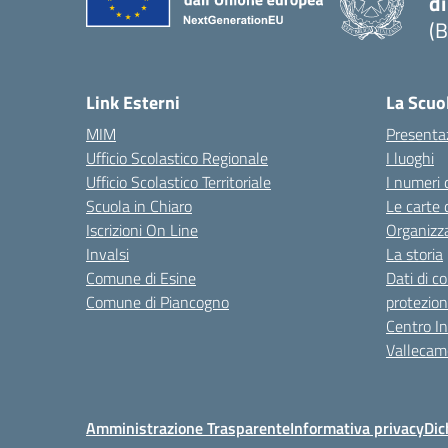
di
(B
— 
Link Esterni
La Scuo
MIM
Presenta
Ufficio Scolastico Regionale
I luoghi
Ufficio Scolastico Territoriale
I numeri 
Scuola in Chiaro
Le carte 
Iscrizioni On Line
Organizz
Invalsi
La storia
Comune di Esine
Dati di c
Comune di Piancogno
protezion
Centro Int
Vallecam
Amministrazione Trasparente
Informativa privacy
Dic