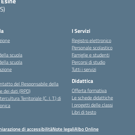
 Esine
S)
Visita la pagina iniziale della scuola
la
I Servizi
zione
Registro elettronico
Personale scolastico
della scuola
Famiglie e studenti
della scuola
Percorsi di studio
azione
Tutti i servizi
Didattica
ontatto del Responsabile della
Offerta formativa
e dei dati (RPD)
Le schede didattiche
ercultura Territoriale (C. I. T.) di
I progetti delle classi
onica
Libri di testo
hiarazione di accessibilità
Note legali
Albo Online