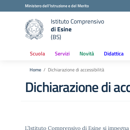
Vai ai contenuti
Vai al menu di navigazione
Vai al footer
Ministero dell'Istruzione e del Merito
Istituto Comprensivo
di Esine
e della scuola
(BS)
— Visita la pagina iniziale del
Scuola
Servizi
Novità
Didattica
Home
Dichiarazione di accessibilità
Dichiarazione di acc
L’Istituto Comprensivo di Esine si impegna 