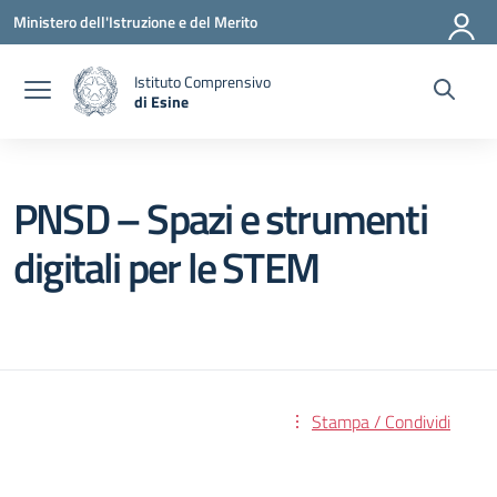
Vai ai contenuti
Vai al menu di navigazione
Vai al footer
Ministero dell'Istruzione e del Merito
Istituto Comprensivo
di Esine
— Visita la pagina iniziale della scuola
PNSD – Spazi e strumenti
digitali per le STEM
Stampa / Condividi