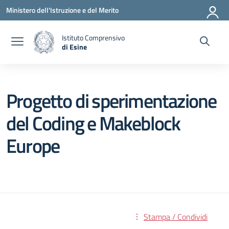
Vai ai contenuti
Vai al menu di navigazione
Vai al footer
Ministero dell'Istruzione e del Merito
Istituto Comprensivo
di Esine
— Visita la pagina iniziale della scuola
Progetto di sperimentazione
del Coding e Makeblock
Europe
Stampa / Condividi