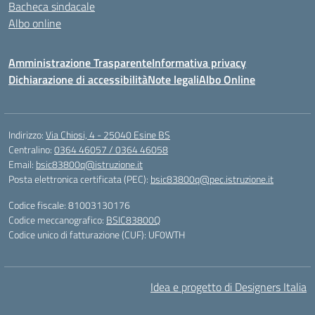
Bacheca sindacale
Albo online
Amministrazione Trasparente
Informativa privacy
Dichiarazione di accessibilità
Note legali
Albo Online
Indirizzo:
Via Chiosi, 4 - 25040 Esine BS
Centralino:
0364 46057 / 0364 46058
Email:
bsic83800q@istruzione.it
Posta elettronica certificata (PEC):
bsic83800q@pec.istruzione.it
Codice fiscale: 81003130176
Codice meccanografico:
BSIC83800Q
Codice unico di fatturazione (CUF): UF0WTH
Idea e progetto di Designers Italia