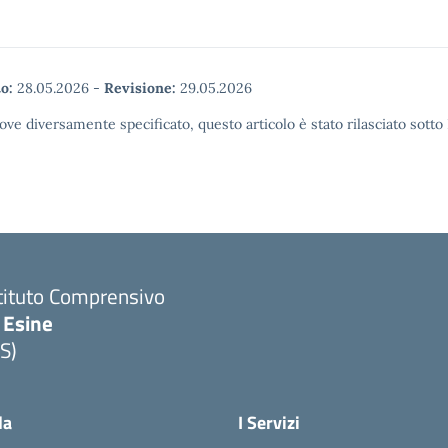
o:
28.05.2026
-
Revisione:
29.05.2026
ove diversamente specificato, questo articolo è stato rilasciato sott
tituto Comprensivo
 Esine
S)
Visita la pagina iniziale della scuola
la
I Servizi