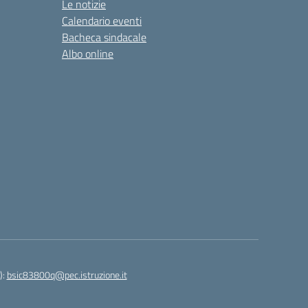
Le notizie
Calendario eventi
Bacheca sindacale
Albo online
):
bsic83800q@pec.istruzione.it