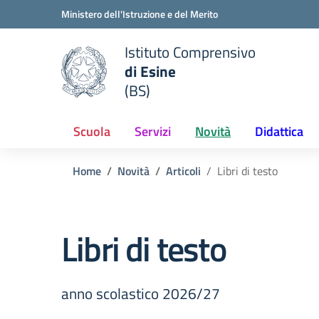
Vai ai contenuti
Vai al menu di navigazione
Vai al footer
Ministero dell'Istruzione e del Merito
Istituto Comprensivo
di Esine
e della scuola
(BS)
— Visita la pagina iniziale del
Scuola
Servizi
Novità
Didattica
Home
Novità
Articoli
Libri di testo
Libri di testo
anno scolastico 2026/27