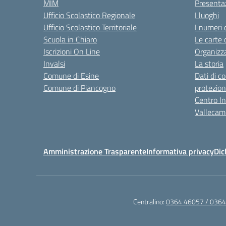
MIM
Presenta
Ufficio Scolastico Regionale
I luoghi
Ufficio Scolastico Territoriale
I numeri 
Scuola in Chiaro
Le carte 
Iscrizioni On Line
Organizz
Invalsi
La storia
Comune di Esine
Dati di c
Comune di Piancogno
protezion
Centro Int
Vallecam
Amministrazione Trasparente
Informativa privacy
Dic
Centralino:
0364 46057 / 036