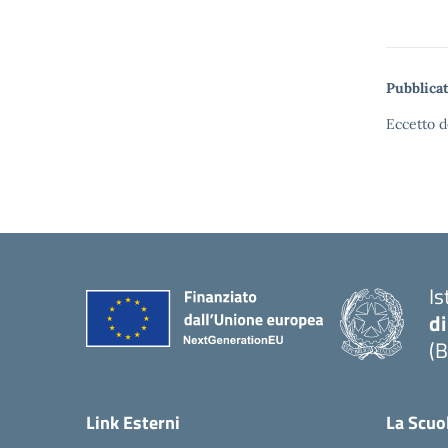
Pubblicat
Eccetto d
Is
di
(B
— 
Link Esterni
La Scuo