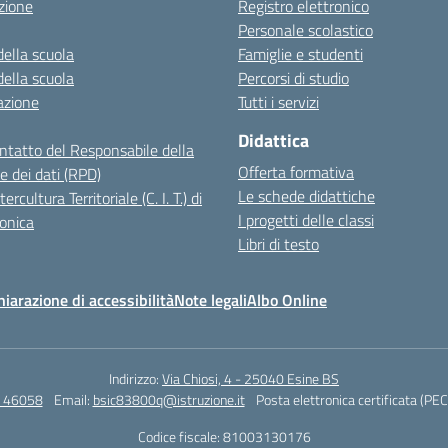
zione
Registro elettronico
Personale scolastico
della scuola
Famiglie e studenti
della scuola
Percorsi di studio
azione
Tutti i servizi
Didattica
ontatto del Responsabile della
Offerta formativa
e dei dati (RPD)
Le schede didattiche
ercultura Territoriale (C. I. T.) di
I progetti delle classi
onica
Libri di testo
hiarazione di accessibilità
Note legali
Albo Online
Indirizzo:
Via Chiosi, 4 - 25040 Esine BS
4 46058
Email:
bsic83800q@istruzione.it
Posta elettronica certificata (PEC
Codice fiscale: 81003130176