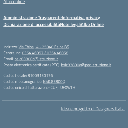
Albo online
Amministrazione Trasparente
Informativa privacy
Dichiarazione di accessibilità
Note legali
Albo Online
Indirizzo:
Via Chiosi, 4 - 25040 Esine BS
Centralino:
0364 46057 / 0364 46058
Email:
bsic83800q@istruzione.it
Posta elettronica certificata (PEC):
bsic83800q@pec.istruzione.it
Codice fiscale: 81003130176
Codice meccanografico:
BSIC83800Q
Codice unico di fatturazione (CUF): UF0WTH
Idea e progetto di Designers Italia