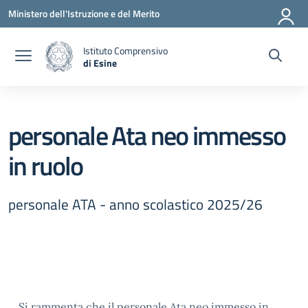
Vai ai contenuti
Vai al menu di navigazione
Vai al footer
Ministero dell'Istruzione e del Merito
Istituto Comprensivo
di Esine
— Visita la pagina iniziale della scuola
personale Ata neo immesso
in ruolo
personale ATA - anno scolastico 2025/26
Si rammenta che il personale Ata neo immesso in