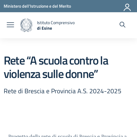
Vai ai contenuti
Vai al menu di navigazione
Vai al footer
Ministero dell'Istruzione e del Merito
Istituto Comprensivo
di Esine
— Visita la pagina iniziale della scuola
Rete “A scuola contro la
violenza sulle donne”
Rete di Brescia e Provincia A.S. 2024-2025
Progetto della rete di scuola di Brescia e Provincia a